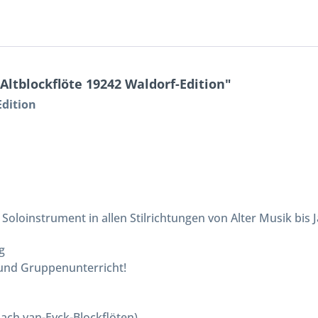
ltblockflöte 19242 Waldorf-Edition"
Edition
Soloinstrument in allen Stilrichtungen von Alter Musik bis Ja
g
 und Gruppenunterricht!
ach van-Eyck-Blockflöten)