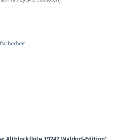
fsicherheit
 Altblockflöte 19242 Waldorf-Edition"