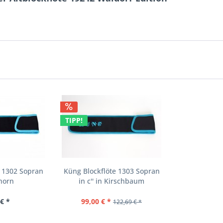
TIPP!
e 1302 Sopran
Küng Blockflöte 1303 Sopran
Ahorn
in c'' in Kirschbaum
€ *
99,00 € *
122,69 € *