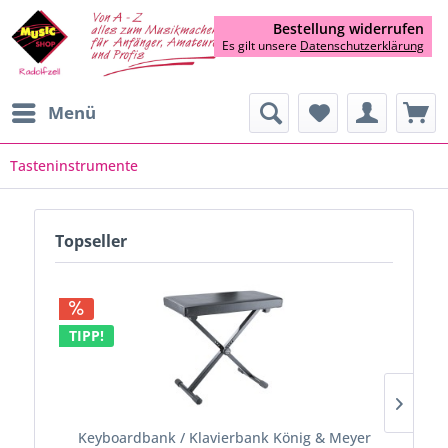
Bestellung widerrufen
Es gilt unsere
Datenschutzerklärung
Menü
Tasteninstrumente
Topseller
TIPP!
TIP
Keyboardbank / Klavierbank König & Meyer
K