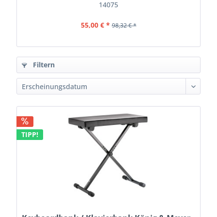
14075
55,00 € *
98,32 € *
Filtern
TIPP!