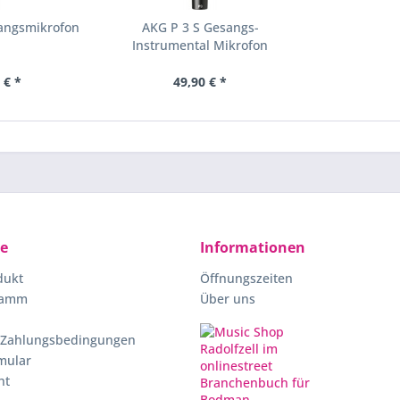
angsmikrofon
AKG P 3 S Gesangs-
Instrumental Mikrofon
 € *
49,90 € *
ce
Informationen
dukt
Öffnungszeiten
ramm
Über uns
 Zahlungsbedingungen
mular
ht