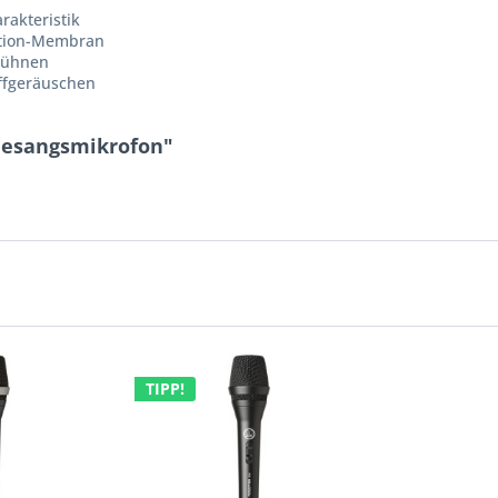
rakteristik
otion-Membran
 Bühnen
ffgeräuschen
 Gesangsmikrofon"
TIPP!