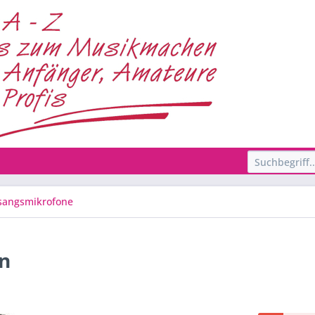
sangsmikrofone
n