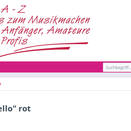
r
llo" rot