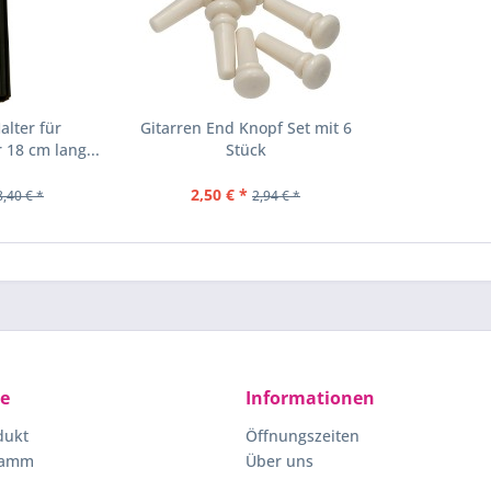
alter für
Gitarren End Knopf Set mit 6
 18 cm lang...
Stück
2,50 € *
8,40 € *
2,94 € *
ce
Informationen
dukt
Öffnungszeiten
ramm
Über uns