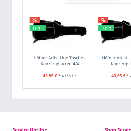
TIPP!
TIPP!
Höfner Artist Line Tasche -
Höfner Artist L
Konzertgitarren 4/4
Konzertgit
43,95 € *
43,95 € *
49,58 € *
Service Hotline
Shop Servi