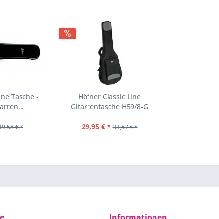
ine Tasche -
Höfner Classic Line
arren...
Gitarrentasche H59/8-G
29,95 € *
49,58 € *
33,57 € *
ce
Informationen