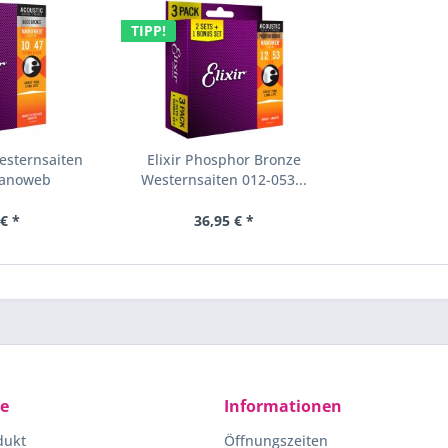
TIPP!
Westernsaiten
Elixir Phosphor Bronze
Nanoweb
Westernsaiten 012-053...
€ *
36,95 € *
ce
Informationen
dukt
Öffnungszeiten