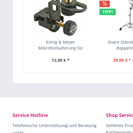
TIPP!
König & Meyer
Snare Ständ
Mikrofonhalterung für
doppels
Drums...
12,00 € *
39,00 € *
Service Hotline
Shop Servi
Telefonische Unterstützung und Beratung
Defektes Pro
Partnerprog
unter: