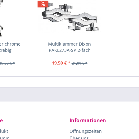
er chrome
Multiklammer Dixon
trebig
PAKL273A-SP 2-fach
19,50 € *
49,58 € *
21,01 € *
ce
Informationen
dukt
Öffnungszeiten
ramm
Über uns