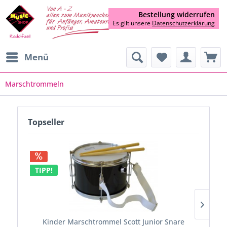
Bestellung widerrufen
Es gilt unsere
Datenschutzerklärung
Menü
Marschtrommeln
Topseller
TIPP!
Kinder Marschtrommel Scott Junior Snare
Kin