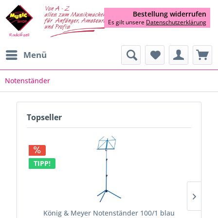
Bestellung widerrufen
Es gilt unsere
Datenschutzerklärung
Menü
Notenständer
Topseller
TIPP!
TIP
König & Meyer Notenständer 100/1 blau