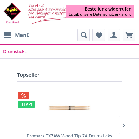
Bestellung widerrufen
Es gilt unsere
Datenschutzerklärung
Menü
Drumsticks
Topseller
TIP
TIPP!
Promark TX7AW Wood Tip 7A Drumsticks